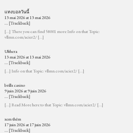
แทงบอลวันนี้
13 mai 2026 at 13 mai 2026
… [Trackback]
[…] There you can find 58001 more Info on that Topic:
vllmn.com/acier2/ […]
Ulthera
13 mai 2026 at 13 mai 2026
… [Trackback]
[…] Info on that Topic: vllmn.com/acier2/ […]
brillx casino
9 juin 2026 at 9 juin 2026
… [Trackback]
[…] Read More here to that Topic: vllmn.com/acier2/ […]
xem thêm
17 juin 2026 at 17 juin 2026
… [Trackback]