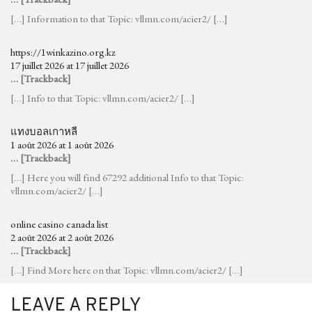
[…] Information to that Topic: vllmn.com/acier2/ […]
https://1winkazino.org.kz
17 juillet 2026 at 17 juillet 2026
… [Trackback]
[…] Info to that Topic: vllmn.com/acier2/ […]
แทงบอลเกาหลี
1 août 2026 at 1 août 2026
… [Trackback]
[…] Here you will find 67292 additional Info to that Topic:
vllmn.com/acier2/ […]
online casino canada list
2 août 2026 at 2 août 2026
… [Trackback]
[…] Find More here on that Topic: vllmn.com/acier2/ […]
LEAVE A REPLY